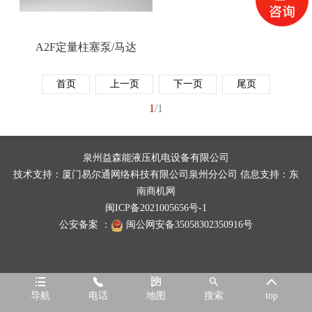
A2F定量柱塞泵/马达
首页
上一页
下一页
尾页
1
/1
泉州益森能液压机电设备有限公司
技术支持：
厦门易尔通网络科技有限公司泉州分公司
信息支持：
东
南商机网
闽ICP备2021005656号-1
公安备案 ：
闽公网安备35058302350916号





导航
电话
地图
搜索
top