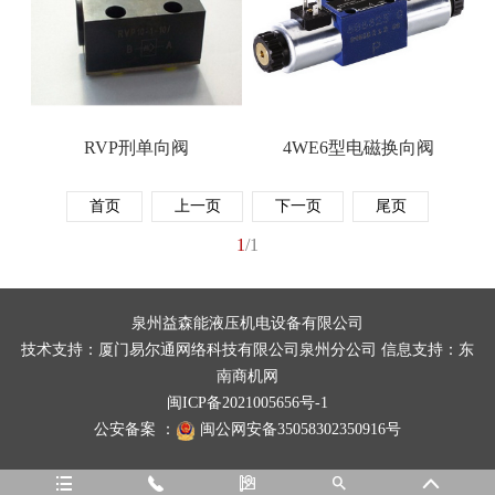
RVP刑单向阀
4WE6型电磁换向阀
首页
上一页
下一页
尾页
1
/1
泉州益森能液压机电设备有限公司
技术支持：
厦门易尔通网络科技有限公司泉州分公司
信息支持：
东
南商机网
闽ICP备2021005656号-1
公安备案 ：
闽公网安备35058302350916号




