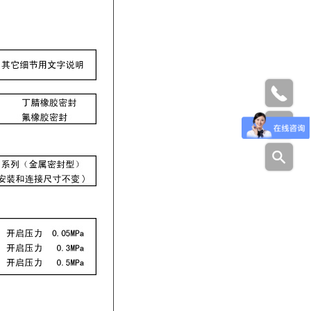


