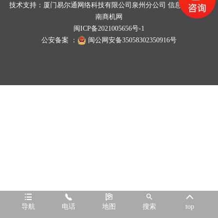
技术支持：
厦门易尔通网络科技有限公司泉州分公司
信息支持：
东
南商机网
闽ICP备2021005656号-1
公安备案 ：
闽公网安备35058302350916号





导航
电话
地图
搜索
top