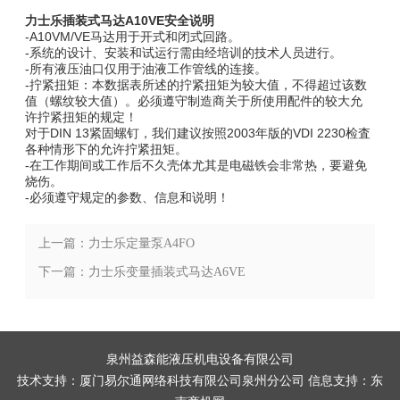
力士乐插装式马达A10VE
安全
说明
-A10VM/VE马达用于开式和闭式回路。
-系统的设计、安装和试运行需由经培训的技术人员进行。
-所有液压油口仅用于油液工作管线的连接。
-拧紧扭矩：本数据表所述的拧紧扭矩为
较
大值，不得超过该数
值（螺纹
较
大值）。必须遵守制造商关于所使用配件的
较
大允
许拧紧扭矩的规定！
对于DIN 13紧固螺钉，我们建议按照2003年版的VDI 2230检査
各种情形下的允许拧紧扭矩。
-在工作期间或工作后不久壳体尤其是电磁铁会非常热，要避免
烧伤
。
-必须遵守规定的参数、信息和说明！
上一篇：力士乐定量泵A4FO
下一篇：力士乐变量插装式马达A6VE
泉州益森能液压机电设备有限公司
技术支持：
厦门易尔通网络科技有限公司泉州分公司
信息支持：
东