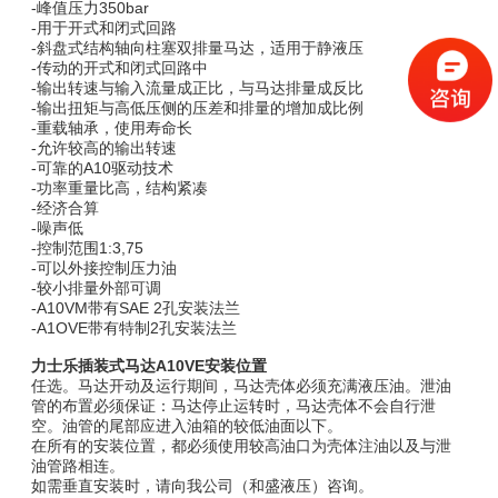
-峰值压力350bar
-用于开式和闭式回路
-斜盘式结构轴向柱塞双排量马达，适用于静液压
-传动的开式和闭式回路中
-输出转速与输入流量成正比，与马达排量成反比
-输出扭矩与高低压侧的压差和排量的增加成比例
-重载轴承，使用寿命长
-允许较高的输出转速
-可靠的A10驱动技术
-功率重量比高，结构紧凑
-经济合算
-噪声低
-控制范围1:3,75
-可以外接控制压力油
-
较
小排量外部可调
-A10VM带有SAE 2孔安装法兰
-A1OVE带有特制2孔安装法兰
力士乐插装式马达A10VE安装位置
任选。马达开动及运行期间，马达壳体必须充满液压油。泄油
管的布置必须保证：马达停止运转时，马达壳体不会自行泄
空。油管的尾部应进入油箱的
较
低油面以下。
在所有的安装位置，都必须使用
较
高油口为壳体注油以及与泄
油管路相连。
如需垂直安装时，请向我公司（和盛液压）咨询。