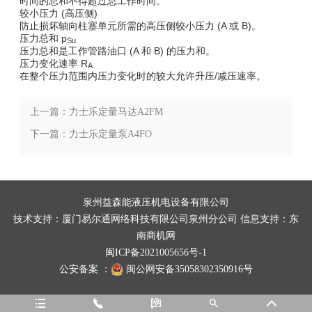
时间的总和不得超过总工作时间。
较
小压力 (高压侧)
防止损坏轴向柱塞单元所需的高压侧
较
小压力 (A 或 B)。
压力总和 p
Su
压力总和是工作管路油口 (A 和 B) 的压力和。
压力变化速率 R
A
在整个压力范围内压力变化时的
较
大允许升压/减压速率。
上一篇：力士乐定量马达A2FM
下一篇：力士乐定量泵A4FO
泉州益森能液压机电设备有限公司
技术支持：
厦门易尔通网络科技有限公司泉州分公司
信息支持：
东
南商机网
闽ICP备2021005656号-1
公安备案 ：
闽公网安备35058302350916号




