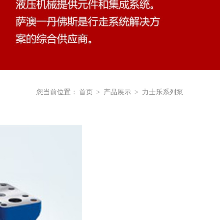
您当前位置：
首页
>
产品展示
>
力士乐系列泵