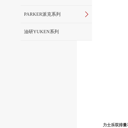
PARKER派克系列
油研YUKEN系列
力士乐双排量马