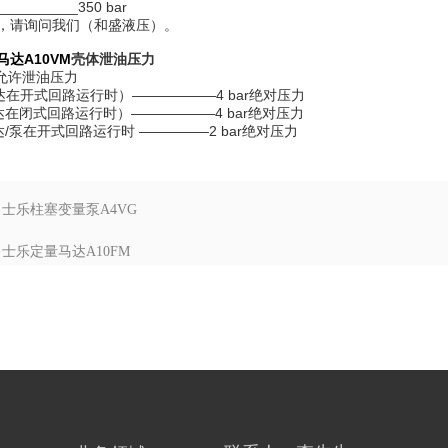
__________350 bar
，请询问我们（和盛液压）。
达A10VM
壳体泄油压力
允许泄油压力
达在开式回路运行时）——————4 bar
绝对
压力
达在闭式回路运行时）——————4 bar
绝对
压力
/泵在开式回路运行时 —————2 bar
绝对
压力
士乐柱塞变量泵A4VG
士乐定量马达A10FM