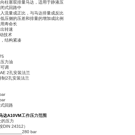
轴向柱塞双排量马达，适用于静液压
和闭式回路中
输入流量成正比，与马达排量成反比
高低压侧的压差和排量的增加成比例
使用寿命长
输出转速
驱动技术
高，结构紧凑
75
制压力油
部可调
SAE 2孔安装法兰
有特制2孔安装法兰
ar
ar
闭式回路
达A10VM
工作压力范围
处的压力
IN 24312）
__________280 bar