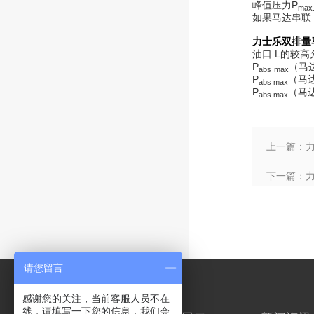
峰值压力P
max
如果马达串联
力士乐双排量马
油口 L的
较
高
P
（马
abs
max
P
（马
abs
max
P
（马达
abs max
上一篇：力
下一篇：力
请您留言
感谢您的关注，当前客服人员不在
线，请填写一下您的信息，我们会