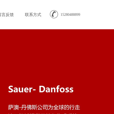
留言反馈
联系方式
15280488899