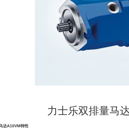
力士乐双排量马达A
达A10VM特性