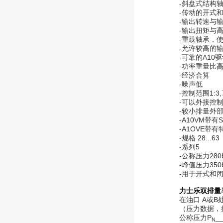
-斜盘式结构
-传动的开式
-输出转速与
-输出扭矩与
-重载轴承，
-允许较高的
-可靠的A10
-功率重量比
-经济合算
-噪声低
-控制范围1:3,
-可以外接控
-
较
小排量外
-A10VM带有
-A1OVE带
-规格 28...63
-系列5
-公称压力280b
-峰值压力350b
-用于开式和
力士乐双排量马
在油口 A或B
（压力数据，按D
公称压力P
_
N