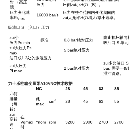
对 （高压
压力
压侧zui小压力（B）。
端）
压力变化速
压力在整个范围内变化期间的
16000 bar/s
率R
zui大允许压力增大/减小速率。
Amax
吸油口 S （入口）压力
zui小
防止损坏轴向
标准
0.8 bar绝对压力
压力Ps min
吸油口 S 单
zui大压力Ps
5 bar绝对压力
max
油口或1 2处的激混压力
zui多比油口 
zui大压力
2 bar绝对压力
bar, 需要
Pl max
泄油管路。
力士乐柱塞变量泵A10VNO技术数据
NG
28
45
63
85
几何
排量
此
3
cm
28
45
63
85
（每
max
转）
zui
在
高转
Vgmax
^nom
rpm
3200
2900
2700
2700
速
时