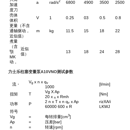
2
a
rad/s
6800
4900
3500
2500
加速
度刀
売体
V
1
0.25
03
0.5
0.8
体积
更量（不含
通轴驱动，
m
kg
11.5
15
18
22
近似值）
煮量
（含
近似
顎
13
18
24
28
值）
MK
动，
力士乐柱塞变量泵A10VNO测试参数
V
x n x q
g
v
流・
[l/min]
1000
Vg X Ap
扭矩
T
[Nm]
20 x
x Rmh
n
2 n x T x n q
x Ap
rizXA/i
v
功率
P
60000 600 x R
LKWJ
符号
3
Vg
=
每转排量[cm
]
Ap
=
压差[bar]
n
=
转速[rpm]