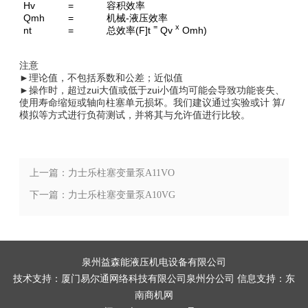
Hv
=
容积效率
Qmh
=
机械-液压效率
=
x
nt
=
总效率(F]t
Qv
Omh)
注意
►理论值，不包括系数和公差；近似值
►操作时，超过zui大值或低于zui小值均可能会导致功能丧失、
使用寿命缩短或轴向柱塞单元损坏。我们建议通过实验或计 算/
模拟等方式进行负荷测试，并将其与允许值进行比较。
上一篇：力士乐柱塞变量泵A11VO
下一篇：力士乐柱塞变量泵A10VG
泉州益森能液压机电设备有限公司
技术支持：
厦门易尔通网络科技有限公司泉州分公司
信息支持：
东
南商机网