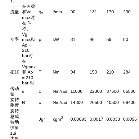
1）
在叫称
流量
和Vg
q
l/min
90
131
170
230
v
max时
在 叫
称、
Vg
功率
max和
p
kW
31
46
59
80
Ap =
210
bar时
在
Vgmax
扭矩
和 Ap
T
Nm
94
150
210
284
= 210
bar 时
传动
s
c
Nm/rad
11000
22300
37500
65500
轴
旋转
R
c
Nm/rad
14800
26500
40500
69400
刚度
旋转
总成
2
Jgr
kgm
0.00093
0.0017
0.0033
0.0056
转动
慣量
zui
大角