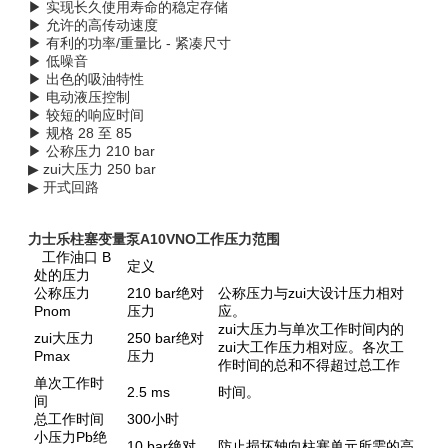
▶ 实现长久使用寿命的稳定存储
▶ 允许的高传动速度
▶ 有利的功率/重量比 - 紧凑尺寸
▶ 低噪音
▶ 出色的吸油特性
▶ 电动液压控制
▶ 较短的响应时间
▶ 规格 28 至 85
▶ 公称压力 210 bar
▶ zui大压力 250 bar
▶ 开式回路
力士乐柱塞变量泵A10VNO工作压力范围
工作油口 B
定义
处的压力
公称压力
210 bar绝对
公称压力与zui大设计压力相对
Pnom
压力
应。
zui大压力与单次工作时间内的
zui大压力
250 bar绝对
zui大工作压力相对应。各次工
Pmax
压力
作时间的总和不得超过总工作
单次工作时
2.5 ms
时间。
间
总工作时间
300小时
小压力Pb绝
10 bar绝对
防止损坏轴向柱塞单元所需的高