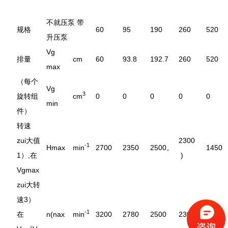
不就压泵 带
规格
60
95
190
260
520
升压泵
Vg
排量
cm
60
93.8
192.7
260
520
max
（每个
Vg
3
旋转组
cm
0
0
0
0
0
min
件）
转速
zui大值
2300
-1
Hmax
min
2700
2350
2500。
1450
1）,在
)
Vgmax
zui大转
速3）
-1
在
n(nax
min
3200
2780
2500
2300
1720