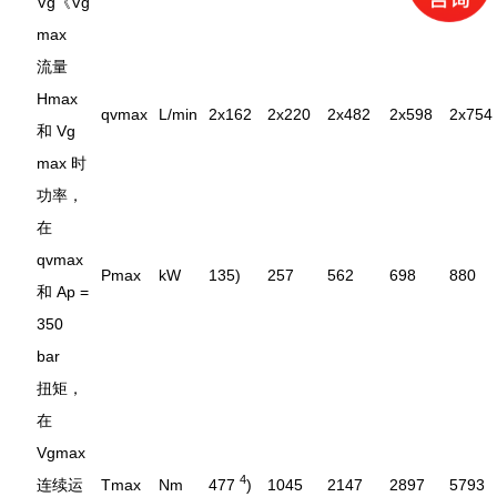
Vg《Vg
max
流量
Hmax
qvmax
L/min
2x162
2x220
2x482
2x598
2x754
和 Vg
max 时
功率，
在
qvmax
Pmax
kW
135)
257
562
698
880
和 Ap =
350
bar
扭矩，
在
Vgmax
4
连续运
Tmax
Nm
477
)
1045
2147
2897
5793