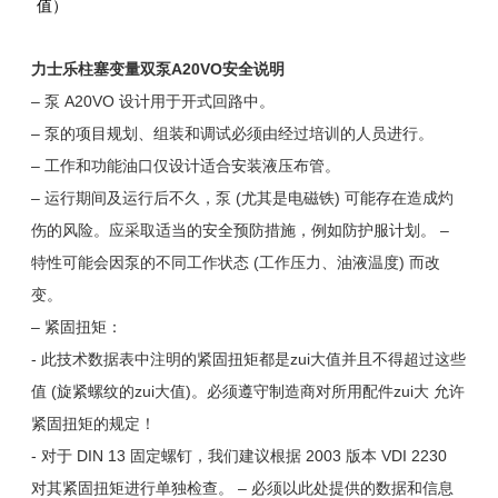
值）
力士乐柱塞变量双泵A20VO
安全
说明
– 泵 A20VO 设计用于开式回路中。
– 泵的项目规划、组装和调试必须由经过培训的人员进行。
– 工作和功能油口仅设计适合安装液压布管。
– 运行期间及运行后不久，泵 (尤其是电磁铁) 可能存在造成灼
伤的风险。应采取适当的
安全
预防措施，例如防护服计划。 –
特性可能会因泵的不同工作状态 (工作压力、油液温度) 而改
变。
– 紧固扭矩：
- 此技术数据表中注明的紧固扭矩都是zui大值并且不得超过这些
值 (旋紧螺纹的zui大值)。必须遵守制造商对所用配件zui大 允许
紧固扭矩的规定！
- 对于 DIN 13 固定螺钉，我们建议根据 2003 版本 VDI 2230
对其紧固扭矩进行单独检查。 – 必须以此处提供的数据和信息